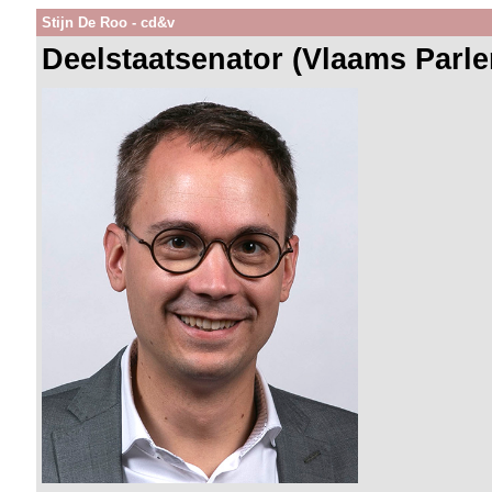
Stijn De Roo - cd&v
Deelstaatsenator (Vlaams Parl