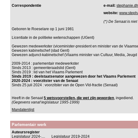
Correspondentie
e-mail:
stephanie.d
website:
www.steph
(*) De Senaat is nie
Geboren te Roeselare op 1 juni 1981
Licentiate in de politieke wetenschappen (UGent)
Gewezen medewerkster (viceminister-president en minister van de Vlaamse
Gewezen kabinetschef (stad Gent)
Gewezen adjunct-kabinetschef (Vlaams minister van Cultuur, Media, Jeugd 
2009-2014 : parlementair medewerkster
Sinds 2013 : gemeenteraadslid (Gent)
Sinds 2019 : lid van het Vlaams Parlement
Sinds 2019 : deelstaatsenator aangewezen door het Vlaams Parlement
2020-2024 : voorzitster van de Senaat
Sinds 25 juli 2024 : voorzitster van de Open Vld-fractie (Senaat)
Heeft in de Senaat
5 wetsvoorstellen, die wet zijn geworden
, ingediend.
(Gegevens vanaf legislatuur 1995-1999)
Mandatenlijst
Parlementair werk
Auteursregister
Legislatuur 2024-....
Legislatuur 2019-2024