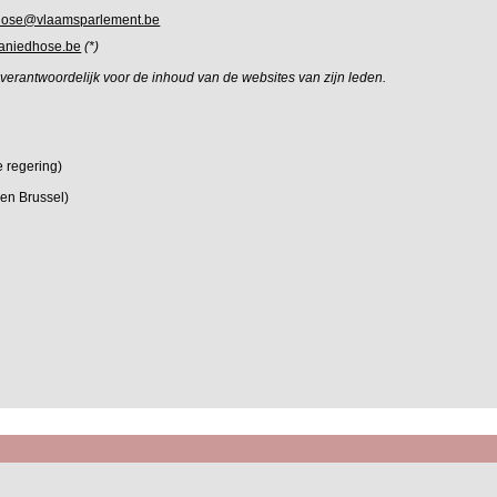
hose@vlaamsparlement.be
aniedhose.be
(*)
t verantwoordelijk voor de inhoud van de websites van zijn leden.
 regering)
en Brussel)