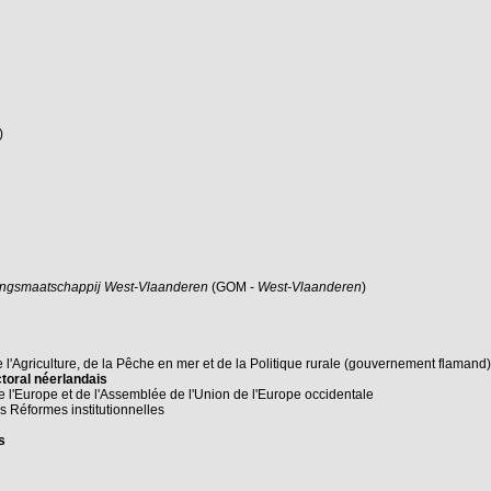
)
lingsmaatschappij West-Vlaanderen
(GOM -
West-Vlaanderen
)
e l'Agriculture, de la Pêche en mer et de la Politique rurale (gouvernement flamand
ctoral néerlandais
l'Europe et de l'Assemblée de l'Union de l'Europe occidentale
es Réformes institutionnelles
s