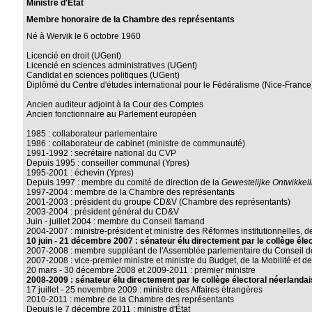
Ministre d'État
Membre honoraire de la Chambre des représentants
Né à Wervik le 6 octobre 1960
Licencié en droit (UGent)
Licencié en sciences administratives (UGent)
Candidat en sciences politiques (UGent)
Diplômé du Centre d'études international pour le Fédéralisme (Nice-France
Ancien auditeur adjoint à la Cour des Comptes
Ancien fonctionnaire au Parlement européen
1985 : collaborateur parlementaire
1986 : collaborateur de cabinet (ministre de communauté)
1991-1992 : secrétaire national du CVP
Depuis 1995 : conseiller communal (Ypres)
1995-2001 : échevin (Ypres)
Depuis 1997 : membre du comité de direction de la
Gewestelijke Ontwikke
1997-2004 : membre de la Chambre des représentants
2001-2003 : président du groupe CD&V (Chambre des représentants)
2003-2004 : président général du CD&V
Juin - juillet 2004 : membre du Conseil flamand
2004-2007 : ministre-président et ministre des Réformes institutionnelles, d
10 juin - 21 décembre 2007 : sénateur élu directement par le collège éle
2007-2008 : membre suppléant de l'Assemblée parlementaire du Conseil de 
2007-2008 : vice-premier ministre et ministre du Budget, de la Mobilité et d
20 mars - 30 décembre 2008 et 2009-2011 : premier ministre
2008-2009 : sénateur élu directement par le collège électoral néerlandai
17 juillet - 25 novembre 2009 : ministre des Affaires étrangères
2010-2011 : membre de la Chambre des représentants
Depuis le 7 décembre 2011 : ministre d'État