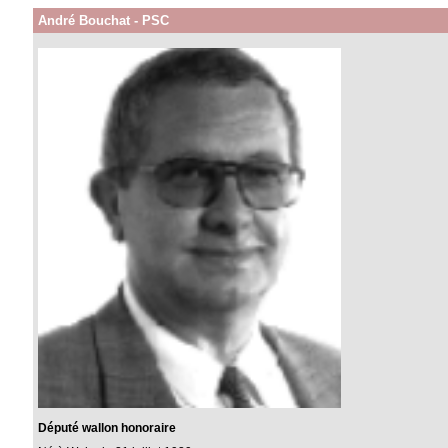
André Bouchat - PSC
Député wallon honoraire