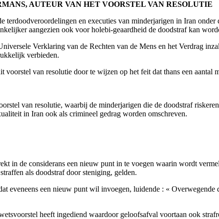
RMANS, AUTEUR VAN HET VOORSTEL VAN RESOLUTIE
e terdoodveroordelingen en executies van minderjarigen in Iran onder 
denkelijker aangezien ook voor holebi-geaardheid de doodstraf kan word
e Universele Verklaring van de Rechten van de Mens en het Verdrag inza
ukkelijk verbieden.
oorstel van resolutie door te wijzen op het feit dat thans een aantal m
rstel van resolutie, waarbij de minderjarigen die de doodstraf riskere
xualiteit in Iran ook als crimineel gedrag worden omschreven.
rekt in de considerans een nieuw punt in te voegen waarin wordt vermeld
raffen als doodstraf door steniging, gelden.
dat eveneens een nieuw punt wil invoegen, luidende : « Overwegende 
wetsvoorstel heeft ingediend waardoor geloofsafval voortaan ook strafre