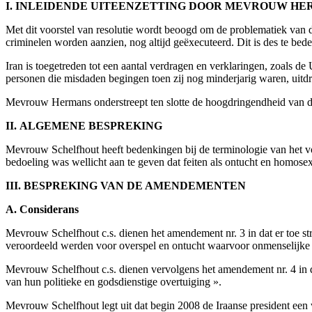
I. INLEIDENDE UITEENZETTING DOOR MEVROUW HE
Met dit voorstel van resolutie wordt beoogd om de problematiek van d
criminelen worden aanzien, nog altijd geëxecuteerd. Dit is des te be
Iran is toegetreden tot een aantal verdragen en verklaringen, zoals d
personen die misdaden begingen toen zij nog minderjarig waren, uitdr
Mevrouw Hermans onderstreept ten slotte de hoogdringendheid van dit v
II. ALGEMENE BESPREKING
Mevrouw Schelfhout heeft bedenkingen bij de terminologie van het voo
bedoeling was wellicht aan te geven dat feiten als ontucht en homose
III. BESPREKING VAN DE AMENDEMENTEN
A. Considerans
Mevrouw Schelfhout c.s. dienen het amendement nr. 3 in dat er toe st
veroordeeld werden voor overspel en ontucht waarvoor onmenselijke st
Mevrouw Schelfhout c.s. dienen vervolgens het amendement nr. 4 in 
van hun politieke en godsdienstige overtuiging ».
Mevrouw Schelfhout legt uit dat begin 2008 de Iraanse president een 