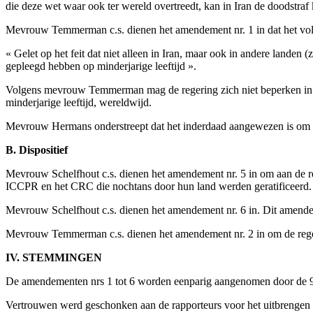
die deze wet waar ook ter wereld overtreedt, kan in Iran de doodstraf 
Mevrouw Temmerman c.s. dienen het amendement nr. 1 in dat het volg
« Gelet op het feit dat niet alleen in Iran, maar ook in andere lande
gepleegd hebben op minderjarige leeftijd ».
Volgens mevrouw Temmerman mag de regering zich niet beperken in haar
minderjarige leeftijd, wereldwijd.
Mevrouw Hermans onderstreept dat het inderdaad aangewezen is om o
B. Dispositief
Mevrouw Schelfhout c.s. dienen het amendement nr. 5 in om aan de rege
ICCPR en het CRC die nochtans door hun land werden geratificeerd.
Mevrouw Schelfhout c.s. dienen het amendement nr. 6 in. Dit amendeme
Mevrouw Temmerman c.s. dienen het amendement nr. 2 in om de regering
IV. STEMMINGEN
De amendementen nrs 1 tot 6 worden eenparig aangenomen door de 9 
Vertrouwen werd geschonken aan de rapporteurs voor het uitbrengen v