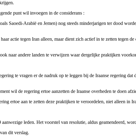
krijgen.
ende punt wil invoegen in de considerans :
n (zoals Saoedi-Arabië en Jemen) nog steeds minderjarigen ter dood worde
 actie tegen Iran alleen, maar dient zich actief in te zetten tegen de
ok naar andere landen te verwijzen waar dergelijke praktijken voork
ring te vragen er de nadruk op te leggen bij de Iraanse regering dat d
nt wil de regering ertoe aanzetten de Iraanse overheden te doen afzie
 ertoe aan te zetten deze praktijken te veroordelen, niet alleen in Ir
aanwezige leden. Het voorstel van resolutie, aldus geamendeerd, wor
an dit verslag.