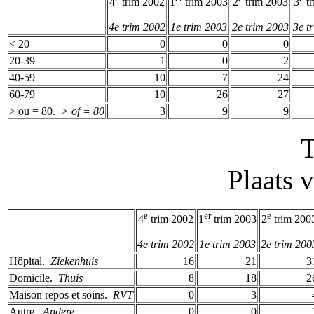
4
trim 2002
1
trim 2003
2
trim 2003
3
tr
4e trim 2002
1e trim 2003
2e trim 2003
3e t
< 20
0
0
0
20-39
1
0
2
40-59
10
7
24
60-79
10
26
27
> ou = 80. ­
> of = 80
3
9
9
T
Plaats 
e
er
e
4
trim 2002
1
trim 2003
2
trim 200
4e trim 2002
1e trim 2003
2e trim 200
Hôpital. ­
Ziekenhuis
16
21
3
Domicile. ­
Thuis
8
18
2
Maison repos et soins. ­
RVT
0
3
Autre. ­
Andere
0
0