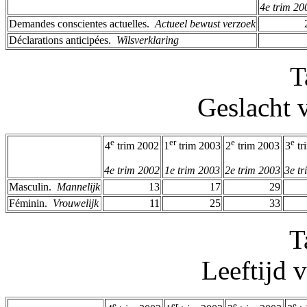
4e trim 20
Demandes conscientes actuelles. ­
Actueel bewust verzoek
Déclarations anticipées. ­
Wilsverklaring
T
Geslacht 
e
er
e
e
4
trim 2002
1
trim 2003
2
trim 2003
3
tr
4e trim 2002
1e trim 2003
2e trim 2003
3e t
Masculin. ­
Mannelijk
13
17
29
Féminin. ­
Vrouwelijk
11
25
33
T
Leeftijd 
e
er
e
e