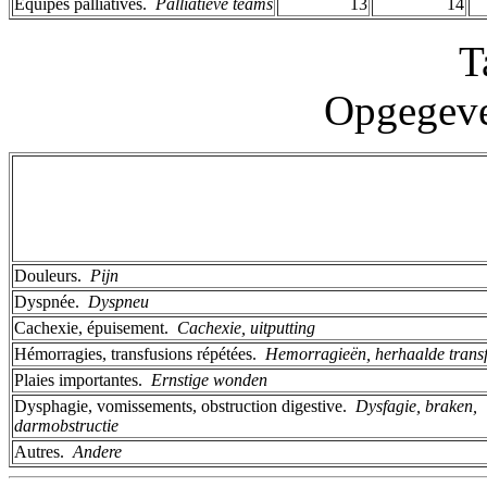
Équipes palliatives. ­
Palliatieve teams
13
14
T
Opgegeve
Douleurs. ­
Pijn
Dyspnée. ­
Dyspneu
Cachexie, épuisement. ­
Cachexie, uitputting
Hémorragies, transfusions répétées. ­
Hemorragieën, herhaalde transf
Plaies importantes. ­
Ernstige wonden
Dysphagie, vomissements, obstruction digestive. ­
Dysfagie, braken,
darmobstructie
Autres. ­
Andere