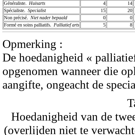
Généraliste. ­
Huisarts
4
14
Spécialiste. ­
Specialist
15
20
Non précisé. ­
Niet nader bepaald
0
0
Formé en soins palliatifs. ­
Palliatief arts
5
8
Opmerking :
De hoedanigheid « palliatief
opgenomen wanneer die ople
aangifte, ongeacht de special
T
Hoedanigheid van de twee
(overlijden niet te verwach