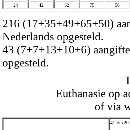
24
42
62
75
56
216 (17+35+49+65+50) aangi
Nederlands opgesteld.
43 (7+7+13+10+6) aangiften
opgesteld.
T
Euthanasie op a
of via 
e
4
trim 20