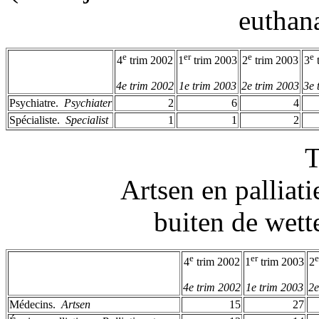
euthan
e
er
e
e
4
trim 2002
1
trim 2003
2
trim 2003
3
4e trim 2002
1e trim 2003
2e trim 2003
3e 
Psychiatre. ­
Psychiater
2
6
4
Spécialiste. ­
Specialist
1
1
2
T
Artsen en palliat
buiten de wett
e
er
e
4
trim 2002
1
trim 2003
2
4e trim 2002
1e trim 2003
2e
Médecins. ­
Artsen
15
27