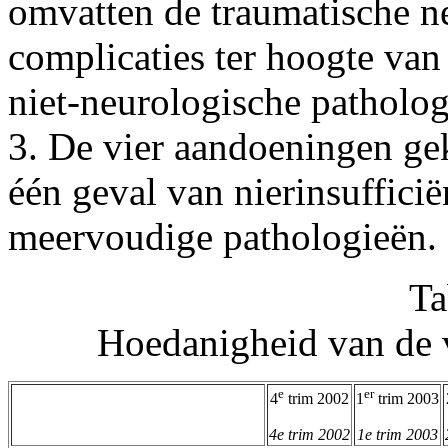
omvatten de traumatische ne
complicaties ter hoogte van
niet-neurologische patholo
3. De vier aandoeningen gek
één geval van nierinsufficië
meervoudige pathologieën.
Ta
Hoedanigheid van de v
e
er
4
trim 2002
1
trim 2003
4e trim 2002
1e trim 2003