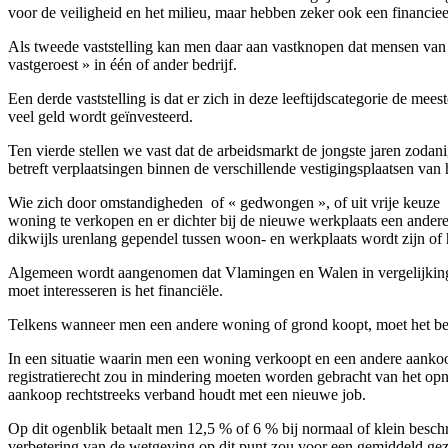
voor de veiligheid en het milieu, maar hebben zeker ook een financie
Als tweede vaststelling kan men daar aan vastknopen dat mensen van de
vastgeroest » in één of ander bedrijf.
Een derde vaststelling is dat er zich in deze leeftijdscategorie de m
veel geld wordt geïnvesteerd.
Ten vierde stellen we vast dat de arbeidsmarkt de jongste jaren zodani
betreft verplaatsingen binnen de verschillende vestigingsplaatsen van h
Wie zich door omstandigheden ­ of « gedwongen », of uit vrije keuze ­
woning te verkopen en er dichter bij de nieuwe werkplaats een andere
dikwijls urenlang gependel tussen woon- en werkplaats wordt zijn of h
Algemeen wordt aangenomen dat Vlamingen en Walen in vergelijking me
moet interesseren is het financiële.
Telkens wanneer men een andere woning of grond koopt, moet het besc
In een situatie waarin men een woning verkoopt en een andere aankoop
registratierecht zou in mindering moeten worden gebracht van het opn
aankoop rechtstreeks verband houdt met een nieuwe job.
Op dit ogenblik betaalt men 12,5 % of 6 % bij normaal of klein besch
verbetering van de wetgeving op dit punt zou voor een gemiddeld ge