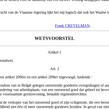
cht van de Vlaamse regering lijkt het mij logisch dat ook het Waalse la
Frank CREYELMAN
.
WETSVOORSTEL
Artikel 1
Grondwet.
Art. 2
en artikel 209
bis
en een artikel 209
ter
ingevoegd, luidende :
eigendom van in België gelegen onroerende goederen overgedragen of aan
andering van arbeidsplaats, van een onroerend goed dat geheel tot bew
e voornaamste gezinswoning, betaalde registratierechten.
at de verkoper van het onroerend goed of zijn echtgenote, die een beroe
eldheid niet één of meer onroerende goederen bezitten. In geval van ni