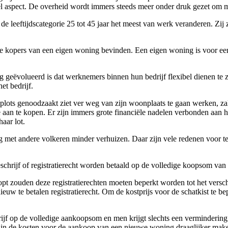
el aspect. De overheid wordt immers steeds meer onder druk gezet om m
 leeftijdscategorie 25 tot 45 jaar het meest van werk veranderen. Zij zi
eeste kopers van een eigen woning bevinden. Een eigen woning is voor ee
g geëvolueerd is dat werknemers binnen hun bedrijf flexibel dienen te z
et bedrijf.
 plots genoodzaakt ziet ver weg van zijn woonplaats te gaan werken, zal
 aan te kopen. Er zijn immers grote financiële nadelen verbonden aan 
aar lot.
t andere volkeren minder verhuizen. Daar zijn vele redenen voor te vi
hrijf of registratierecht worden betaald op de volledige koopsom van 
t zouden deze registratierechten moeten beperkt worden tot het versch
ieuw te betalen registratierecht. Om de kostprijs voor de schatkist te
rijf op de volledige aankoopsom en men krijgt slechts een verminderin
zin de kosten voor de aankoop van een nieuwe woning draaglijker maken