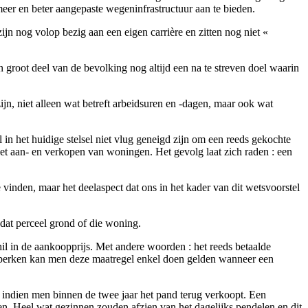
eer en beter aangepaste wegeninfrastructuur aan te bieden.
jn nog volop bezig aan een eigen carrière en zitten nog niet «
n groot deel van de bevolking nog altijd een na te streven doel waarin
ijn, niet alleen wat betreft arbeidsuren en -dagen, maar ook wat
 in het huidige stelsel niet vlug geneigd zijn om een reeds gekochte
het aan- en verkopen van woningen. Het gevolg laat zich raden : een
nden, maar het deelaspect dat ons in het kader van dit wetsvoorstel
dat perceel grond of die woning.
il in de aankoopprijs. Met andere woorden : het reeds betaalde
 beperken kan men deze maatregel enkel doen gelden wanneer een
g indien men binnen de twee jaar het pand terug verkoopt. Een
. Heel wat gezinnen zouden afzien van het dagelijks pendelen en dit