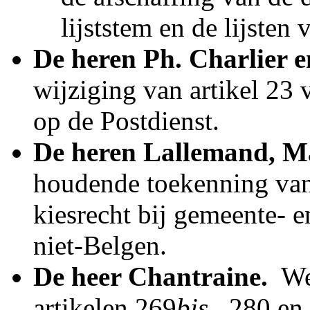
lijststem en de lijsten
De heren Ph. Charlier e
wijziging van artikel 23
op de Postdienst.
De heren Lallemand, Ma
houdende toekenning van h
kiesrecht bij gemeente- 
niet-Belgen.
De heer Chantraine.
­ W
artikelen 269
bis
, 280 en 