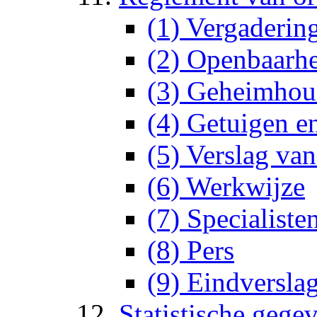
(1) Vergaderin
(2) Openbaarh
(3) Geheimhou
(4) Getuigen e
(5) Verslag van
(6) Werkwijze
(7) Specialiste
(8) Pers
(9) Eindversla
Statistische gege