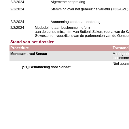
2/2/2024
Algemene bespreking
2/2/2024
Stemming over het geheel: ne varietur (+33/-0/o0)
2/2/2024
Aanneming zonder amendering
2/2/2024
Mededeling aan bestemmeling(en)
aan de eerste min., min. van Buitenl. Zaken, voorz. van d
Gewesten en voorzitters van de parlementen van de Geme
Stand van het dossier
Procedure
Toestand
Monocameraal Senaat
Medegede
bestemmel
Niet gea
[S1] Behandeling door Senaat