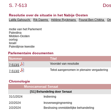
S. 7-513
Dos
Resolutie over de situatie in het Nabije Oosten
Latifa Gahouchi
Rik Daems
Hélène Ryckmans
Fourat Ben Chikha
Or
motie van het Parlement
Palestina
Midden-Oosten
oorlog
Israël
Palestijnse kwestie
Parlementaire documenten
Nummer
Titel
Voorstel van resolutie
7-513/1
Tekst aangenomen in plenaire vergadering
7-513/2
Chronologie
Monocameraal Senaat
[S1] Behandeling door Senaat
31/1/2024
Indiening
2/2/2024
Inoverwegingneming
2/2/2024
Beslissing onmiddellijke behandeling