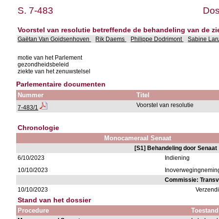
S. 7-483
Dos
Voorstel van resolutie betreffende de behandeling van de z
Gaëtan Van Goidsenhoven
Rik Daems
Philippe Dodrimont
Sabine Lar
motie van het Parlement
gezondheidsbeleid
ziekte van het zenuwstelsel
Parlementaire documenten
Nummer
Titel
Voorstel van resolutie
7-483/1
Chronologie
Monocameraal Senaat
[S1] Behandeling door Senaat
6/10/2023
Indiening
10/10/2023
Inoverwegingnemin
Commissie: Transv
10/10/2023
Verzend
Stand van het dossier
Procedure
Toestand