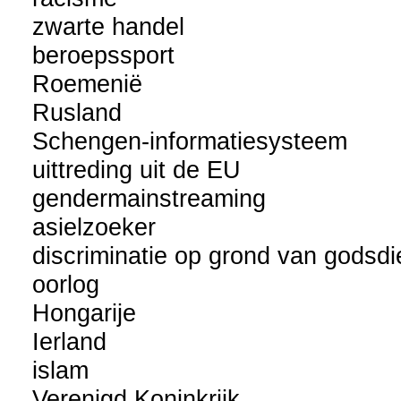
zwarte handel
beroepssport
Roemenië
Rusland
Schengen-informatiesysteem
uittreding uit de EU
gendermainstreaming
asielzoeker
discriminatie op grond van godsdi
oorlog
Hongarije
Ierland
islam
Verenigd Koninkrijk