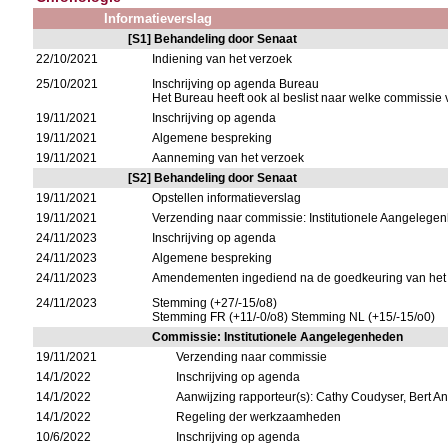
Informatieverslag
[S1] Behandeling door Senaat
22/10/2021
Indiening van het verzoek
25/10/2021
Inschrijving op agenda Bureau
Het Bureau heeft ook al beslist naar welke commissie
19/11/2021
Inschrijving op agenda
19/11/2021
Algemene bespreking
19/11/2021
Aanneming van het verzoek
[S2] Behandeling door Senaat
19/11/2021
Opstellen informatieverslag
19/11/2021
Verzending naar commissie: Institutionele Aangelege
24/11/2023
Inschrijving op agenda
24/11/2023
Algemene bespreking
24/11/2023
Amendementen ingediend na de goedkeuring van het 
24/11/2023
Stemming (+27/-15/o8)
Stemming FR (+11/-0/o8) Stemming NL (+15/-15/o0)
Commissie: Institutionele Aangelegenheden
19/11/2021
Verzending naar commissie
14/1/2022
Inschrijving op agenda
14/1/2022
Aanwijzing rapporteur(s): Cathy Coudyser, Bert A
14/1/2022
Regeling der werkzaamheden
10/6/2022
Inschrijving op agenda