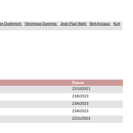
ppe Dodrimont
Véronique Durenne
Jean-Paul Wahl
Bert Anciaux
Kurt
Datum
22/10/2021
23/6/2023
23/6/2023
23/6/2023
22/11/2023