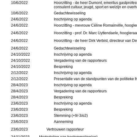
10/6/2022
Hoorzitting - de heer Dumont, emeritus gastprofess
consulent cultuur, jeugd, sport en welzijn en overhe
10/6/2022
Gedachtewisseling
24/6/2022
Inschrijving op agenda
24/6/2022
Hoorzitting - mevrouw Céline Romainville, hoogle
24/6/2022
Hoorzitting - prof. Dr. Marc Uyttendaele, hooglera
24/6/2022
Hoorzitting - de heer Dirk Verbist, directeur van
24/6/2022
Gedachtewisseling
24/10/2022
Inschrijving op agenda
24/10/2022
Vergadering van de rapporteurs
24/10/2022
Bespreking
2/12/2022
Inschrijving op agenda
2/12/2022
Presentatie van de standpunten van de politieke fr
28/4/2023
Inschrijving op agenda
28/4/2023
Vergadering van de rapporteurs
28/4/2023
Bespreking
23/6/2023
Inschrijving op agenda
23/6/2023
Bespreking
23/6/2023
Stemming (+9/-3/o2)
23/6/2023
Aanneming
23/6/2023
Vertrouwen rapporteur