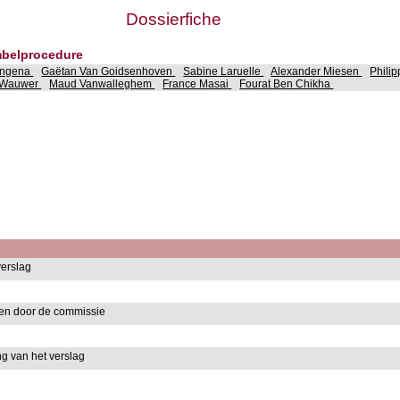
Dossierfiche
rmbelprocedure
Ongena
Gaëtan Van Goidsenhoven
Sabine Laruelle
Alexander Miesen
Phili
e Wauwer
Maud Vanwalleghem
France Masai
Fourat Ben Chikha
verslag
en door de commissie
 van het verslag