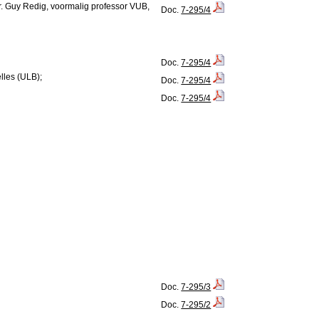
dr. Guy Redig, voormalig professor VUB,
Doc.
7-295/4
Doc.
7-295/4
elles (ULB);
Doc.
7-295/4
Doc.
7-295/4
Doc.
7-295/3
Doc.
7-295/2