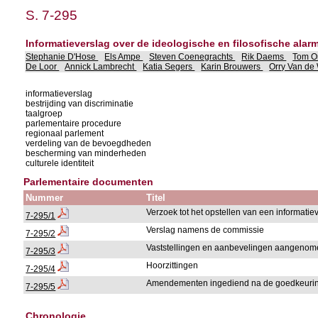
S. 7-295
Informatieverslag over de ideologische en filosofische ala
Stephanie D'Hose
Els Ampe
Steven Coenegrachts
Rik Daems
Tom 
De Loor
Annick Lambrecht
Katia Segers
Karin Brouwers
Orry Van d
informatieverslag
bestrijding van discriminatie
taalgroep
parlementaire procedure
regionaal parlement
verdeling van de bevoegdheden
bescherming van minderheden
culturele identiteit
Parlementaire documenten
Nummer
Titel
Verzoek tot het opstellen van een informatie
7-295/1
Verslag namens de commissie
7-295/2
Vaststellingen en aanbevelingen aangenom
7-295/3
Hoorzittingen
7-295/4
Amendementen ingediend na de goedkeuring
7-295/5
Chronologie