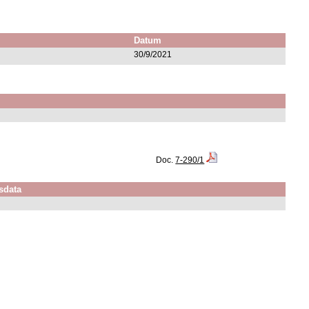
Datum
30/9/2021
Doc.
7-290/1
sdata