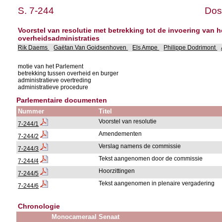
S. 7-244
Dos
Voorstel van resolutie met betrekking tot de invoering van 
overheidsadministraties
Rik Daems
Gaëtan Van Goidsenhoven
Els Ampe
Philippe Dodrimont
motie van het Parlement
betrekking tussen overheid en burger
administratieve overtreding
administratieve procedure
Parlementaire documenten
Nummer
Titel
Voorstel van resolutie
7-244/1
Amendementen
7-244/2
Verslag namens de commissie
7-244/3
Tekst aangenomen door de commissie
7-244/4
Hoorzittingen
7-244/5
Tekst aangenomen in plenaire vergadering
7-244/6
Chronologie
Monocameraal Senaat