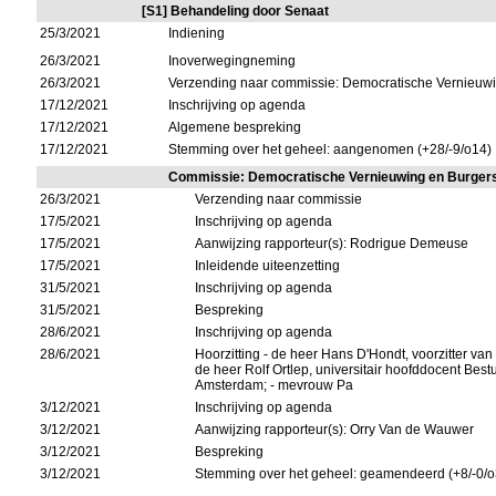
[S1] Behandeling door Senaat
25/3/2021
Indiening
26/3/2021
Inoverwegingneming
26/3/2021
Verzending naar commissie: Democratische Vernieuw
17/12/2021
Inschrijving op agenda
17/12/2021
Algemene bespreking
17/12/2021
Stemming over het geheel: aangenomen (+28/-9/o14)
Commissie: Democratische Vernieuwing en Burger
26/3/2021
Verzending naar commissie
17/5/2021
Inschrijving op agenda
17/5/2021
Aanwijzing rapporteur(s): Rodrigue Demeuse
17/5/2021
Inleidende uiteenzetting
31/5/2021
Inschrijving op agenda
31/5/2021
Bespreking
28/6/2021
Inschrijving op agenda
28/6/2021
Hoorzitting - de heer Hans D'Hondt, voorzitter va
de heer Rolf Ortlep, universitair hoofddocent Best
Amsterdam; - mevrouw Pa
3/12/2021
Inschrijving op agenda
3/12/2021
Aanwijzing rapporteur(s): Orry Van de Wauwer
3/12/2021
Bespreking
3/12/2021
Stemming over het geheel: geamendeerd (+8/-0/o