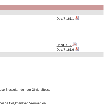
Doc.
7-161/1
Hand. 7-17
Doc.
7-161/6
se Brussels; - de heer Olivier Slosse,
 voor de Gelijkheid van Vrouwen en