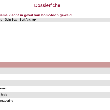
Dossierfiche
onieme klacht in geval van homofoob geweld
ns
Stijn Bex
Bert Anciaux
viezen
issie
ergadering