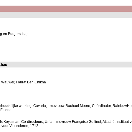
ng en Burgerschap
chap
de Wauwer, Fourat Ben Chikha
 inhoudelijke werking, Cavaria; - mevrouw Rachael Moore, Coördinator, RainbowHou
-Elsene.
ls Keytsman, Co-directeurs, Unia; - mevrouw Françoise Goffinet, Attaché, Instituut
 voor Vlaanderen, 1712.