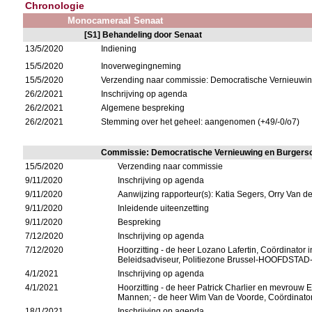
Chronologie
Monocameraal Senaat
[S1] Behandeling door Senaat
13/5/2020
Indiening
15/5/2020
Inoverwegingneming
15/5/2020
Verzending naar commissie: Democratische Vernieuwi
26/2/2021
Inschrijving op agenda
26/2/2021
Algemene bespreking
26/2/2021
Stemming over het geheel: aangenomen (+49/-0/o7)
Commissie: Democratische Vernieuwing en Burgers
15/5/2020
Verzending naar commissie
9/11/2020
Inschrijving op agenda
9/11/2020
Aanwijzing rapporteur(s): Katia Segers, Orry Van 
9/11/2020
Inleidende uiteenzetting
9/11/2020
Bespreking
7/12/2020
Inschrijving op agenda
7/12/2020
Hoorzitting - de heer Lozano Lafertin, Coördinator
Beleidsadviseur, Politiezone Brussel-HOOFDSTAD
4/1/2021
Inschrijving op agenda
4/1/2021
Hoorzitting - de heer Patrick Charlier en mevrouw E
Mannen; - de heer Wim Van de Voorde, Coördinator
18/1/2021
Inschrijving op agenda