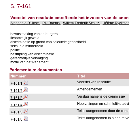
S. 7-161
Voorstel van resolutie betreffende het invoeren van de an
Stephanie D'Hose
Rik Daems
Willem-Frederik Schiltz
Hélène Ryckma
bewustmaking van de burgers
lichamelijk geweld
discriminatie op grond van seksuele geaardheid
seksuele minderheid
politie
bestrijding van discriminatie
gerechtelijke vervolging
motie van het Parlement
Parlementaire documenten
Nummer
Titel
Voorstel van resolutie
7-161/1
Amendementen
7-161/2
Verslag namens de commissie
7-161/3
Hoorzittingen en schriftelijke ad
7-161/4
Tekst aangenomen door de comm
7-161/5
Tekst aangenomen in plenaire v
7-161/6