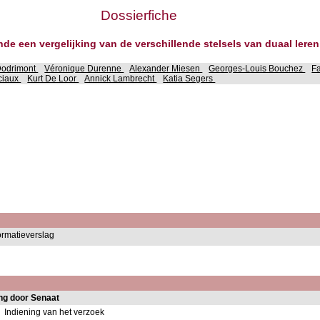
Dossierfiche
nde een vergelijking van de verschillende stelsels van duaal leren
Dodrimont
Véronique Durenne
Alexander Miesen
Georges-Louis Bouchez
F
ciaux
Kurt De Loor
Annick Lambrecht
Katia Segers
formatieverslag
ng door Senaat
Indiening van het verzoek