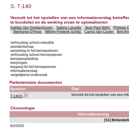
S. 7-140
Verzoek tot het opstellen van een informatieverslag betreffe
te bundelen en de werking ervan te optimaliseren
Gaëtan Van Goidsenhoven
Sabine Laruelle
Jean-Paul Wahl
Philippe 
Stephanie D'Hose
Willem-Frederik Schiltz
Carina Van Cauter
Bert An
verhouding school-industrie
assistentschap
opneming in het beroepsleven
verhouding school-beroepsleven
beroepsopleiding
leerjongen
toegang tot het beroepsleven
informatieverslag
vergelijkend onderzoek
Parlementaire documenten
Nummer
Titel
Verzoek tot het opstellen van een in
7-140/1
Chronologie
Informatieverslag
[S1] Behandeli
6/2/2020