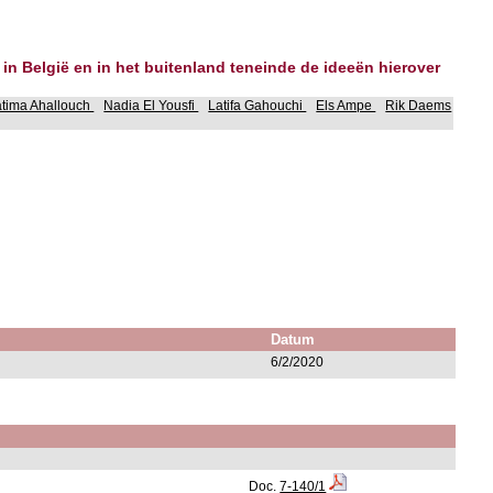
 in België en in het buitenland teneinde de ideeën hierover
atima Ahallouch
Nadia El Yousfi
Latifa Gahouchi
Els Ampe
Rik Daems
Datum
6/2/2020
Doc.
7-140/1