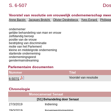
S. 6-507
Dos
Voorstel van resolutie om vrouwelijk ondernemerschap mee
Anne Barzin
Jacques Brotchi
Olivier Destrebecq
Yves Evrard
Philipp
ondernemer
gelijke behandeling van man en vrouw
zelfstandig beroep
positie van de vrouw
bestrijding van discriminatie
motie van het Parlement
kleine en middelgrote onderneming
startende onderneming
ondernemingsgeest
gendermainstreaming
Parlementaire documenten
Nummer
Titel
Voorstel van resolutie
6-507/1
Chronologie
Monocameraal Senaat
[S1] Behandeling door Senaat
27/3/2019
Indiening
29/3/2019
Inoverwegingneming