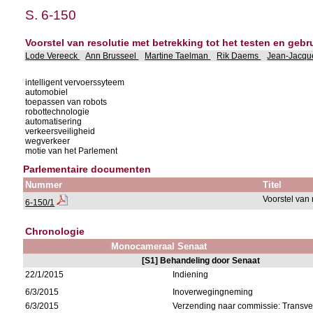
S. 6-150
Voorstel van resolutie met betrekking tot het testen en gebru
Lode Vereeck
Ann Brusseel
Martine Taelman
Rik Daems
Jean-Jacqu
intelligent vervoerssyteem
automobiel
toepassen van robots
robottechnologie
automatisering
verkeersveiligheid
wegverkeer
motie van het Parlement
Parlementaire documenten
Nummer
Titel
Voorstel van 
6-150/1
Chronologie
Monocameraal Senaat
[S1] Behandeling door Senaat
22/1/2015
Indiening
6/3/2015
Inoverwegingneming
6/3/2015
Verzending naar commissie: Trans