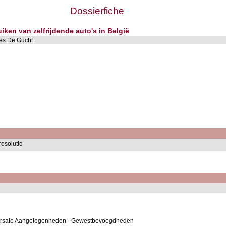
Dossierfiche
iken van zelfrijdende auto's in België
es De Gucht
resolutie
versale Aangelegenheden - Gewestbevoegdheden