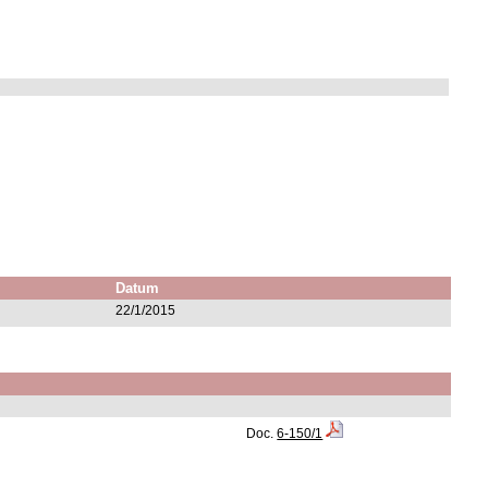
Datum
22/1/2015
Doc.
6-150/1