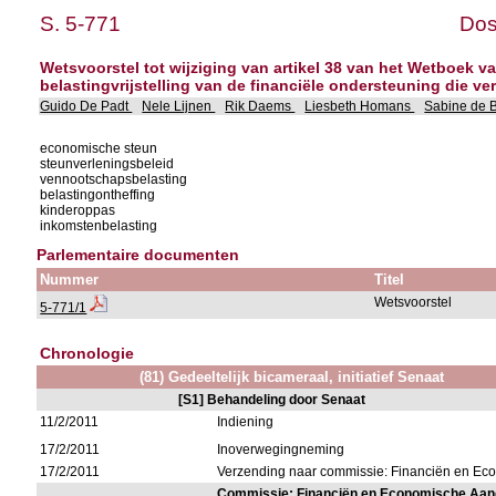
S. 5-771
Dos
Wetsvoorstel tot wijziging van artikel 38 van het Wetboek 
belastingvrijstelling van de financiële ondersteuning die 
Guido De Padt
Nele Lijnen
Rik Daems
Liesbeth Homans
Sabine de 
economische steun
steunverleningsbeleid
vennootschapsbelasting
belastingontheffing
kinderoppas
inkomstenbelasting
Parlementaire documenten
Nummer
Titel
Wetsvoorstel
5-771/1
Chronologie
(81) Gedeeltelijk bicameraal, initiatief Senaat
[S1] Behandeling door Senaat
11/2/2011
Indiening
17/2/2011
Inoverwegingneming
17/2/2011
Verzending naar commissie: Financiën en E
Commissie: Financiën en Economische Aa