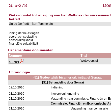
S. 5-278
Dos
Wetsvoorstel tot wijziging van het Wetboek der succesierec
betreft
Guido De Padt
Bart Tommelein
inning der belastingen
overdrachtsbelasting
aansprakelijkheid
financiële solvabiliteit
Parlementaire documenten
Nummer
Titel
Wetsvoorstel
5-278/1
Chronologie
(81) Gedeeltelijk bicameraal, initiatief Senaat
[S1] Behandeling door Senaat
12/10/2010
Indiening
21/10/2010
Inoverwegingneming
21/10/2010
Verzending naar commissie: Financiën en
Commissie: Financiën en Economische A
21/10/2010
Verzending naar commissie