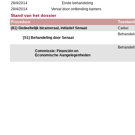
28/4/2014
Einde behandeling
28/4/2014
Verval door ontbinding kamers
Stand van het dossier
Procedure
Toestand
(81) Gedeeltelijk bicameraal, initiatief Senaat
Caduc
Behandeli
[S1] Behandeling door Senaat
Behandeli
Commissie: Financiën en
Economische Aangelegenheden