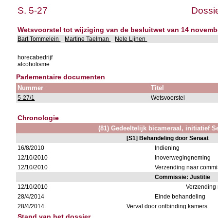
S. 5-27
Dossie
Wetsvoorstel tot wijziging van de besluitwet van 14 novem
Bart Tommelein
Martine Taelman
Nele Lijnen
horecabedrijf
alcoholisme
Parlementaire documenten
Nummer
Titel
5-27/1
Wetsvoorstel
Chronologie
(81) Gedeeltelijk bicameraal, initiatief 
[S1] Behandeling door Senaat
16/8/2010
Indiening
12/10/2010
Inoverwegingneming
12/10/2010
Verzending naar commiss
Commissie: Justitie
12/10/2010
Verzending
28/4/2014
Einde behandeling
28/4/2014
Verval door ontbinding kamers
Stand van het dossier