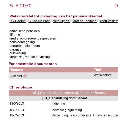
S. 5-2070
D
Wetsvoorstel tot invoering van het pensioenkrediet
Rik Daems
Guido De Padt
Nele Lijnen
Martine Taelman
Yoeri Vaste
aanvullend pensioen
lijfrente
krediet op onroerende goederen
pensioenregeling
onroerend eigendom
garantie
huisvesting
vergrijzing van de bevolking
Parlementaire documenten
Nummer
Titel
Wetsvoorstel
5-2070/1
Chronologie
(81) Gedeeltelijk bicameraal, initiatief Senaat
[S1] Behandeling door Senaat
13/5/2013
Indiening
18/7/2013
Inoverwegingneming
18/7/2013
Verzending naar commissie: Financiën en E