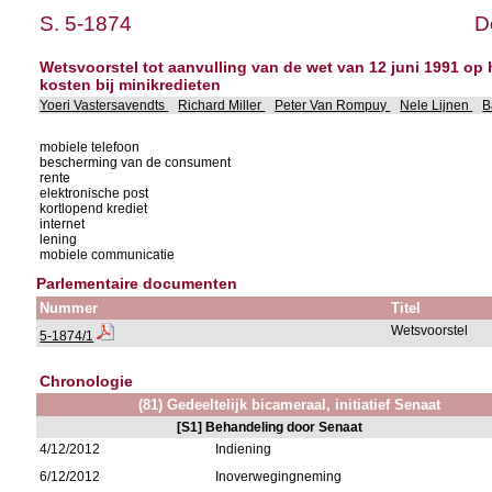
S. 5-1874
D
Wetsvoorstel tot aanvulling van de wet van 12 juni 1991 o
kosten bij minikredieten
Yoeri Vastersavendts
Richard Miller
Peter Van Rompuy
Nele Lijnen
B
mobiele telefoon
bescherming van de consument
rente
elektronische post
kortlopend krediet
internet
lening
mobiele communicatie
Parlementaire documenten
Nummer
Titel
Wetsvoorstel
5-1874/1
Chronologie
(81) Gedeeltelijk bicameraal, initiatief Senaat
[S1] Behandeling door Senaat
4/12/2012
Indiening
6/12/2012
Inoverwegingneming