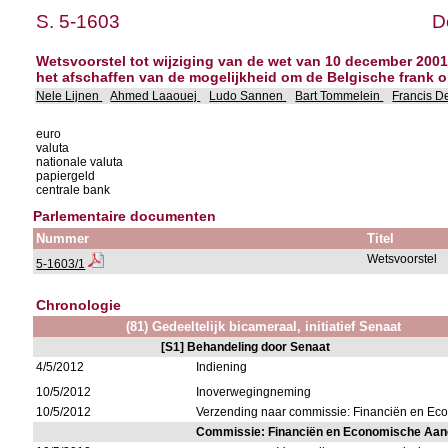
S. 5-1603
D
Wetsvoorstel tot wijziging van de wet van 10 december 2001
het afschaffen van de mogelijkheid om de Belgische frank 
Nele Lijnen
Ahmed Laaouej
Ludo Sannen
Bart Tommelein
Francis D
euro
valuta
nationale valuta
papiergeld
centrale bank
Parlementaire documenten
Nummer
Titel
Wetsvoorstel
5-1603/1
Chronologie
(81) Gedeeltelijk bicameraal, initiatief Senaat
[S1] Behandeling door Senaat
4/5/2012
Indiening
10/5/2012
Inoverwegingneming
10/5/2012
Verzending naar commissie: Financiën en E
Commissie: Financiën en Economische Aa