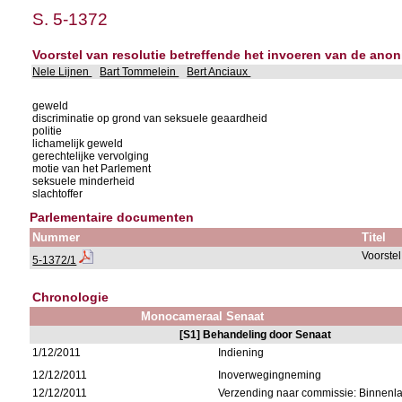
S. 5-1372
Voorstel van resolutie betreffende het invoeren van de an
Nele Lijnen
Bart Tommelein
Bert Anciaux
geweld
discriminatie op grond van seksuele geaardheid
politie
lichamelijk geweld
gerechtelijke vervolging
motie van het Parlement
seksuele minderheid
slachtoffer
Parlementaire documenten
Nummer
Titel
Voorstel
5-1372/1
Chronologie
Monocameraal Senaat
[S1] Behandeling door Senaat
1/12/2011
Indiening
12/12/2011
Inoverwegingneming
12/12/2011
Verzending naar commissie: Binnenl