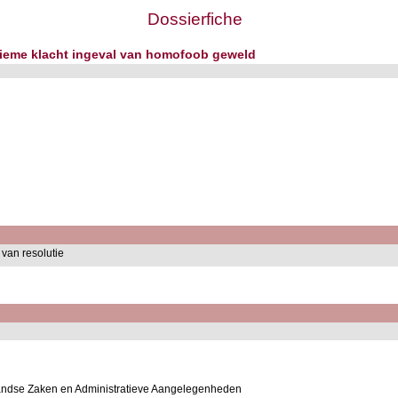
Dossierfiche
onieme klacht ingeval van homofoob geweld
 van resolutie
andse Zaken en Administratieve Aangelegenheden