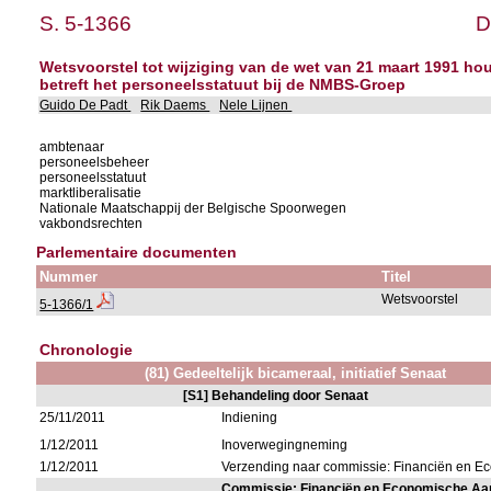
S. 5-1366
D
Wetsvoorstel tot wijziging van de wet van 21 maart 1991 
betreft het personeelsstatuut bij de NMBS-Groep
Guido De Padt
Rik Daems
Nele Lijnen
ambtenaar
personeelsbeheer
personeelsstatuut
marktliberalisatie
Nationale Maatschappij der Belgische Spoorwegen
vakbondsrechten
Parlementaire documenten
Nummer
Titel
Wetsvoorstel
5-1366/1
Chronologie
(81) Gedeeltelijk bicameraal, initiatief Senaat
[S1] Behandeling door Senaat
25/11/2011
Indiening
1/12/2011
Inoverwegingneming
1/12/2011
Verzending naar commissie: Financiën en 
Commissie: Financiën en Economische A