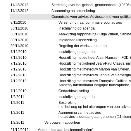
11/12/2012
Stemming over het geheel: geamendeerd (+9/-0/o
11/12/2012
Aanneming na amendering
Commissie voor advies: Adviescomité voor gelijk
9/11/2010
Verzending naar commissie voor advies
30/11/2010
Inschrijving op agenda
30/11/2010
Aanwijzing rapporteur(s): Olga Zrihen, Sabin
30/11/2010
Inleidende uiteenzetting
30/11/2010
Regeling der werkzaamheden
7/12/2010
Inschrijving op agenda
7/12/2010
Hoorzitting met de heer Alain Hanssen, FOD
7/12/2010
Hoorzitting met kolonel Jean-Paul Claeys, mi
7/12/2010
Hoorzitting met mevrouw Marion Van Offelen
7/12/2010
Hoorzitting met mevrouw Jennie Vanlerberghe
7/12/2010
Hoorzitting met mevrouw Françoise Guillitte,
Amnesty International Belgique francophone
7/12/2010
Gedachtewisseling
1/2/2011
Inschrijving op agenda
1/2/2011
Bespreking
met het oog op het uitbrengen van een advie
1/2/2011
Aanneming van het advies
het advies is eenparig aangenomen (11 ste
1/2/2011
Vertrouwen rapporteur
21/12/2012
Mededeling aan bestemmeling(en)