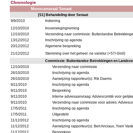
Chronologie
Monocameraal Senaat
[S1] Behandeling door Senaat
9/9/2010
Indiening
12/10/2010
Inoverwegingneming
12/10/2010
Verzending naar commissie: Buitenlandse Betrekking
13/12/2012
Inschrijving op agenda
20/12/2012
Algemene bespreking
21/12/2012
Stemming over het geheel: ne varietur (+57/-0/o0)
Commissie: Buitenlandse Betrekkingen en Landsve
12/10/2010
Verzending naar commissie
26/10/2010
Inschrijving op agenda
26/10/2010
Aanwijzing rapporteur(s): Rik Daems
9/11/2010
Inschrijving op agenda
9/11/2010
Bespreking
9/11/2010
Interne adviesaanvraag: Adviescomité voor gelijk
9/11/2010
Verzending naar commissie voor advies: Adviesco
17/5/2011
Inschrijving op agenda
17/5/2011
Uitgesteld
11/12/2012
Inschrijving op agenda
11/12/2012
Aanwijzing rapporteur(s): Bert Anciaux, Yoeri Vas
11/12/2012
Bespreking