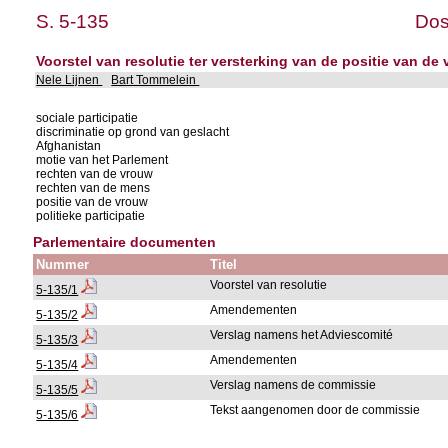
S. 5-135
Dos
Voorstel van resolutie ter versterking van de positie van de
Nele Lijnen
Bart Tommelein
sociale participatie
discriminatie op grond van geslacht
Afghanistan
motie van het Parlement
rechten van de vrouw
rechten van de mens
positie van de vrouw
politieke participatie
Parlementaire documenten
Nummer
Titel
Voorstel van resolutie
5-135/1
Amendementen
5-135/2
Verslag namens het Adviescomité
5-135/3
Amendementen
5-135/4
Verslag namens de commissie
5-135/5
Tekst aangenomen door de commissie
5-135/6