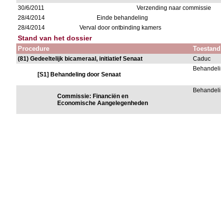
30/6/2011
Verzending naar commissie
28/4/2014
Einde behandeling
28/4/2014
Verval door ontbinding kamers
Stand van het dossier
Procedure
Toestand
(81) Gedeeltelijk bicameraal, initiatief Senaat
Caduc
Behandeli
[S1] Behandeling door Senaat
Behandeli
Commissie: Financiën en
Economische Aangelegenheden