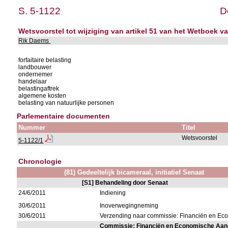
S. 5-1122
D
Wetsvoorstel tot wijziging van artikel 51 van het Wetboek 
Rik Daems
forfaitaire belasting
landbouwer
ondernemer
handelaar
belastingaftrek
algemene kosten
belasting van natuurlijke personen
Parlementaire documenten
Nummer
Titel
Wetsvoorstel
5-1122/1
Chronologie
(81) Gedeeltelijk bicameraal, initiatief Senaat
[S1] Behandeling door Senaat
24/6/2011
Indiening
30/6/2011
Inoverwegingneming
30/6/2011
Verzending naar commissie: Financiën en E
Commissie: Financiën en Economische Aa