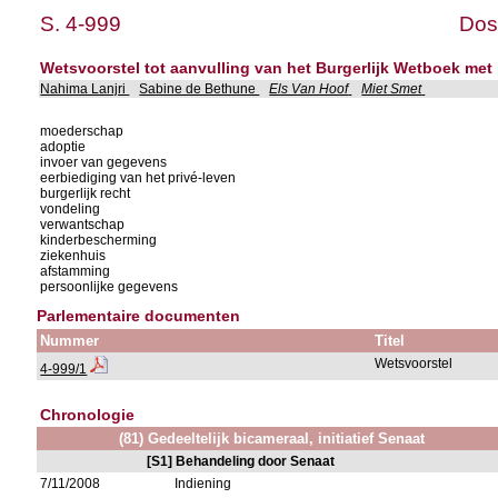
S. 4-999
Dos
Wetsvoorstel tot aanvulling van het Burgerlijk Wetboek met 
Nahima Lanjri
Sabine de Bethune
Els Van Hoof
Miet Smet
moederschap
adoptie
invoer van gegevens
eerbiediging van het privé-leven
burgerlijk recht
vondeling
verwantschap
kinderbescherming
ziekenhuis
afstamming
persoonlijke gegevens
Parlementaire documenten
Nummer
Titel
Wetsvoorstel
4-999/1
Chronologie
(81) Gedeeltelijk bicameraal, initiatief Senaat
[S1] Behandeling door Senaat
7/11/2008
Indiening