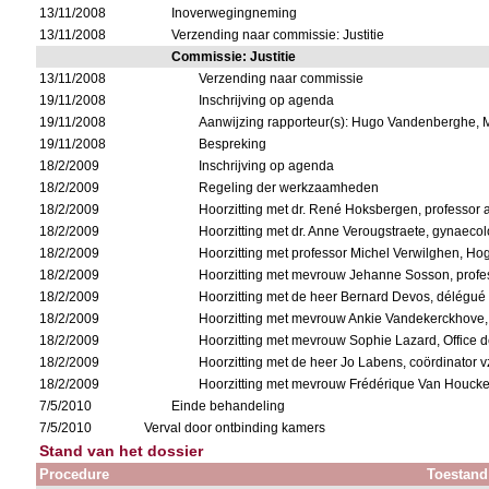
13/11/2008
Inoverwegingneming
13/11/2008
Verzending naar commissie: Justitie
Commissie: Justitie
13/11/2008
Verzending naar commissie
19/11/2008
Inschrijving op agenda
19/11/2008
Aanwijzing rapporteur(s): Hugo Vandenberghe,
19/11/2008
Bespreking
18/2/2009
Inschrijving op agenda
18/2/2009
Regeling der werkzaamheden
18/2/2009
Hoorzitting met dr. René Hoksbergen, professor a
18/2/2009
Hoorzitting met dr. Anne Verougstraete, gynaec
18/2/2009
Hoorzitting met professor Michel Verwilghen, H
18/2/2009
Hoorzitting met mevrouw Jehanne Sosson, prof
18/2/2009
Hoorzitting met de heer Bernard Devos, délégué g
18/2/2009
Hoorzitting met mevrouw Ankie Vandekerckhove,
18/2/2009
Hoorzitting met mevrouw Sophie Lazard, Office d
18/2/2009
Hoorzitting met de heer Jo Labens, coördinator
18/2/2009
Hoorzitting met mevrouw Frédérique Van Houcke,
7/5/2010
Einde behandeling
7/5/2010
Verval door ontbinding kamers
Stand van het dossier
Procedure
Toestand