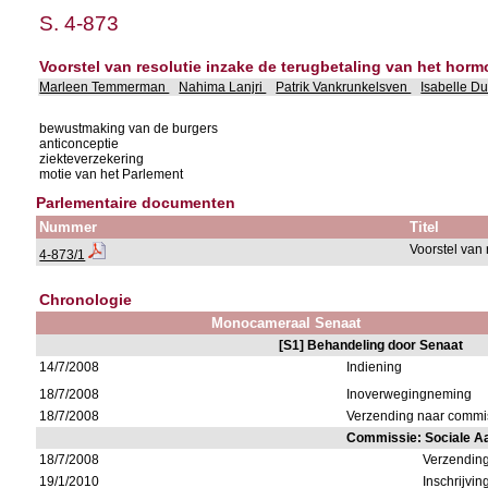
S. 4-873
Voorstel van resolutie inzake de terugbetaling van het horm
Marleen Temmerman
Nahima Lanjri
Patrik Vankrunkelsven
Isabelle D
bewustmaking van de burgers
anticonceptie
ziekteverzekering
motie van het Parlement
Parlementaire documenten
Nummer
Titel
Voorstel van 
4-873/1
Chronologie
Monocameraal Senaat
[S1] Behandeling door Senaat
14/7/2008
Indiening
18/7/2008
Inoverwegingneming
18/7/2008
Verzending naar commi
Commissie: Sociale A
18/7/2008
Verzendin
19/1/2010
Inschrijvi