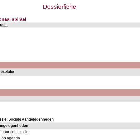
Dossierfiche
onaal spiraal
urant
resolutie
ssie: Sociale Aangelegenheden
angelegenheden
g naar commissie
ng op agenda