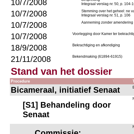
10/7/2008
Integraal verslag nr. 50, p. 104-
10/7/2008
Stemming over het geheel: ne va
Integraal verslag nr. 51, p. 106
10/7/2008
Aanneming zonder amendering
10/7/2008
Voorlegging door Kamer ter bekrachti
18/9/2008
Bekrachtiging en afkondiging
21/11/2008
Bekendmaking (61894-61915)
Stand van het dossier
Procedure
Bicameraal, initiatief Senaat
[S1] Behandeling door
Senaat
Commissie: