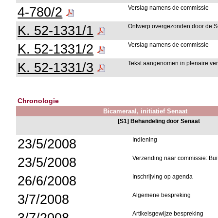
4-780/2
Verslag namens de commissie
K. 52-1331/1
Ontwerp overgezonden door de S
K. 52-1331/2
Verslag namens de commissie
K. 52-1331/3
Tekst aangenomen in plenaire ver
Chronologie
Bicameraal, initiatief Senaat
[S1] Behandeling door Senaat
23/5/2008
Indiening
23/5/2008
Verzending naar commissie: Bu
26/6/2008
Inschrijving op agenda
3/7/2008
Algemene bespreking
3/7/2008
Artikelsgewijze bespreking