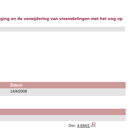
tiging en de verwijdering van vreemdelingen met het oog op
Datum
14/4/2008
Doc.
4-694/1