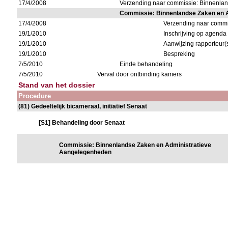
17/4/2008
Verzending naar commissie: Binnenla
Commissie: Binnenlandse Zaken en 
17/4/2008
Verzending naar comm
19/1/2010
Inschrijving op agenda
19/1/2010
Aanwijzing rapporteur(
19/1/2010
Bespreking
7/5/2010
Einde behandeling
7/5/2010
Verval door ontbinding kamers
Stand van het dossier
Procedure
(81) Gedeeltelijk bicameraal, initiatief Senaat
[S1] Behandeling door Senaat
Commissie: Binnenlandse Zaken en Administratieve
Aangelegenheden