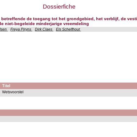
Dossierfiche
 betreffende de toegang tot het grondgebied, het verblijf, de ves
 de niet-begeleide minderjarige vreemdeling
lsen
Freya Piryns
Dirk Claes
Els Schelfhout
Titel
Wetsvoorstel