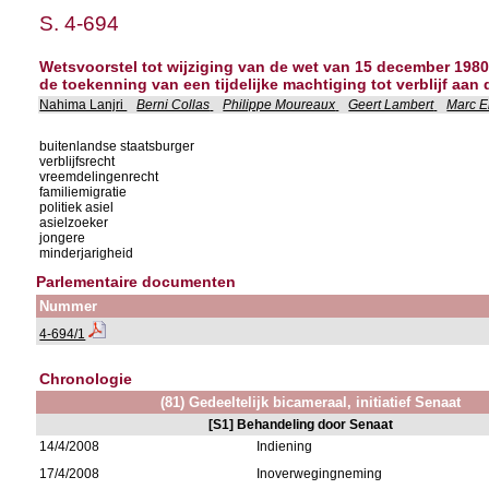
S. 4-694
Wetsvoorstel tot wijziging van de wet van 15 december 1980
de toekenning van een tijdelijke machtiging tot verblijf aan
Nahima Lanjri
Berni Collas
Philippe Moureaux
Geert Lambert
Marc E
buitenlandse staatsburger
verblijfsrecht
vreemdelingenrecht
familiemigratie
politiek asiel
asielzoeker
jongere
minderjarigheid
Parlementaire documenten
Nummer
4-694/1
Chronologie
(81) Gedeeltelijk bicameraal, initiatief Senaat
[S1] Behandeling door Senaat
14/4/2008
Indiening
17/4/2008
Inoverwegingneming