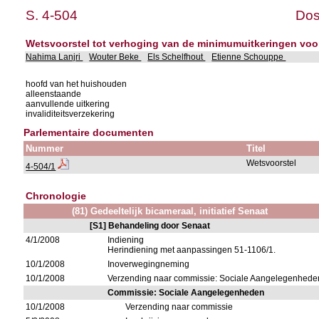
S. 4-504
Dos
Wetsvoorstel tot verhoging van de minimumuitkeringen voor
Nahima Lanjri
Wouter Beke
Els Schelfhout
Etienne Schouppe
hoofd van het huishouden
alleenstaande
aanvullende uitkering
invaliditeitsverzekering
Parlementaire documenten
Nummer
Titel
Wetsvoorstel
4-504/1
Chronologie
(81) Gedeeltelijk bicameraal, initiatief Senaat
[S1] Behandeling door Senaat
4/1/2008
Indiening
Herindiening met aanpassingen 51-1106/1.
10/1/2008
Inoverwegingneming
10/1/2008
Verzending naar commissie: Sociale Aangelegenhede
Commissie: Sociale Aangelegenheden
10/1/2008
Verzending naar commissie