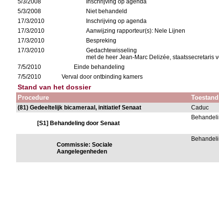
5/3/2008
Inschrijving op agenda
5/3/2008
Niet behandeld
17/3/2010
Inschrijving op agenda
17/3/2010
Aanwijzing rapporteur(s): Nele Lijnen
17/3/2010
Bespreking
17/3/2010
Gedachtewisseling
met de heer Jean-Marc Delizée, staatssecretaris
7/5/2010
Einde behandeling
7/5/2010
Verval door ontbinding kamers
Stand van het dossier
Procedure
Toestand
(81) Gedeeltelijk bicameraal, initiatief Senaat
Caduc
Behandeli
[S1] Behandeling door Senaat
Behandeli
Commissie: Sociale
Aangelegenheden