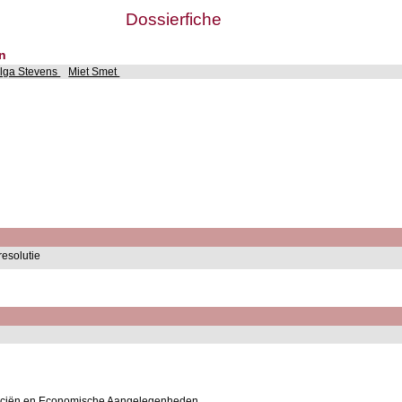
Dossierfiche
en
lga Stevens
Miet Smet
resolutie
anciën en Economische Aangelegenheden