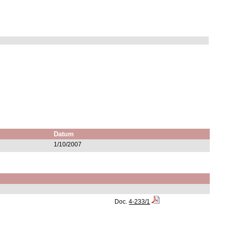
Datum
1/10/2007
Doc.
4-233/1