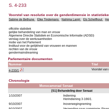
S. 4-233
Voorstel van resolutie over de genderdimensie in statistiek
Sabine de Bethune
Elke Tindemans
Nahima Lanjri
Els Schelfhout
He
officiële statistiek
gelijke behandeling van man en vrouw
Algemene Directie Statistiek en Economische Informatie (ADSEI)
verslag over de werkzaamheden
motie van het Parlement
Instituut voor de gelijkheid van vrouwen en mannen
rechten van de vrouw
gendermainstreaming
Parlementaire documenten
Nummer
Titel
Voorstel van 
4-233/1
Chronologie
Monocameraal Senaat
[S1] Behandeling door Senaat
1/10/2007
Indiening
Herindiening 3-166/1.
9/10/2007
Inoverwegingneming
9/10/2007
Verzending naar commissie: Fin