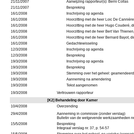
21/11/2007
Aanwijzing rapporteur(s): Berni Collas
21/11/2007
Bespreking
16/1/2008
Inschrijving op agenda
16/1/2008
Hoorzitting met de heer Loic De Cannière
16/1/2008
Hoorzitting met de heer Hugo Couderé, dir
16/1/2008
Hoorzitting met de heer Bert Van Thienen,
16/1/2008
Hoorzitting met de heer Bernard Bayot, di
16/1/2008
Gedachtewisseling
12/3/2008
Inschrijving op agenda
12/3/2008
Bespreking
19/3/2008
Inschrijving op agenda
19/3/2008
Bespreking
19/3/2008
Stemming over het geheel: geamendeerd 
19/3/2008
Aanneming na amendering
19/3/2008
Tekst aangenomen
19/3/2008
Vertrouwen rapporteur
[K2] Behandeling door Kamer
10/4/2008
Overzending
29/4/2008
Aanneming in commissie (zonder verslag)
Bulletin van de wetgevende werkzaamheden nr
15/5/2008
Bespreking
Integraal verslag nr. 37, p. 54-57