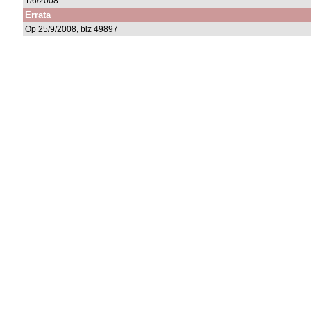
1/6/2008
Errata
Op 25/9/2008, blz 49897