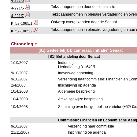
4-221/5
Tekst aangenomen door de commissie
4-221/6
Tekst aangenomen in plenaire vergadering en ov
4-221/7
Ontwerp overgezonden door de Senaat
K. 52-1065/1
Tekst aangenomen in plenaire vergadering en aan 
K. 52-1065/2
Chronologie
(81) Gedeeltelijk bicameraal, initiatief Senaat
[S1] Behandeling door Senaat
1/10/2007
Indiening
Herindiening 3-1649/1.
9/10/2007
Inoverwegingneming
9/10/2007
Verzending naar commissie: Financiën en Ec
2/4/2008
Inschrijving op agenda
10/4/2008
Algemene bespreking
10/4/2008
Artikelsgewijze bespreking
10/4/2008
Stemming over het geheel: ne varietur (+52/-0/
Commissie: Financiën en Economische Aan
9/10/2007
Verzending naar commissie
21/11/2007
Inschrijving op agenda