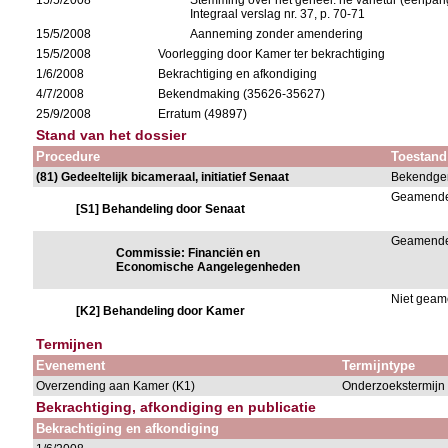
15/5/2008
Stemming over het geheel: ne varietur (eenpari
Integraal verslag nr. 37, p. 70-71
15/5/2008
Aanneming zonder amendering
15/5/2008
Voorlegging door Kamer ter bekrachtiging
1/6/2008
Bekrachtiging en afkondiging
4/7/2008
Bekendmaking (35626-35627)
25/9/2008
Erratum (49897)
Stand van het dossier
Procedure
Toestand
(81) Gedeeltelijk bicameraal, initiatief Senaat
Bekendge
Geamend
[S1] Behandeling door Senaat
Geamend
Commissie: Financiën en
Economische Aangelegenheden
Niet gea
[K2] Behandeling door Kamer
Termijnen
Evenement
Termijntype
Overzending aan Kamer (K1)
Onderzoekstermijn 
Bekrachtiging, afkondiging en publicatie
Bekrachtiging en afkondiging