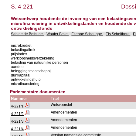
S. 4-221
Dossi
Wetsontwerp houdende de invoering van een belastingsver
microfinanciering in ontwikkelingslanden en houdende de v
ontwikkelingsfonds
Sabine de Bethune
Wouter Beke
Etienne Schouppe
Els Schelfhout
E
microkrediet
belastingaftrek
prijsindex
werkloosheidsverzekering
belasting van natuurlijke personen
aandeel
beleggingsmaatschappij
durfkapitaal
ontwikkelingshulp
microfinanciering
Parlementaire documenten
Nummer
Titel
Wetsvoorstel
4-221/1
Amendementen
4-221/2
Amendementen
4-221/3
Amendementen
4-221/4
Verslag namens de commissie