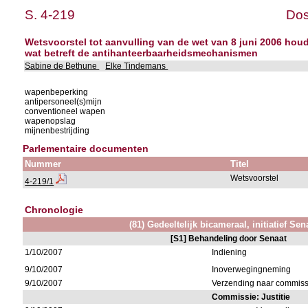
S. 4-219
Dos
Wetsvoorstel tot aanvulling van de wet van 8 juni 2006 hou
wat betreft de antihanteerbaarheidsmechanismen
Sabine de Bethune
Elke Tindemans
wapenbeperking
antipersoneel(s)mijn
conventioneel wapen
wapenopslag
mijnenbestrijding
Parlementaire documenten
Nummer
Titel
Wetsvoorstel
4-219/1
Chronologie
(81) Gedeeltelijk bicameraal, initiatief Sen
[S1] Behandeling door Senaat
1/10/2007
Indiening
9/10/2007
Inoverwegingneming
9/10/2007
Verzending naar commissie
Commissie: Justitie