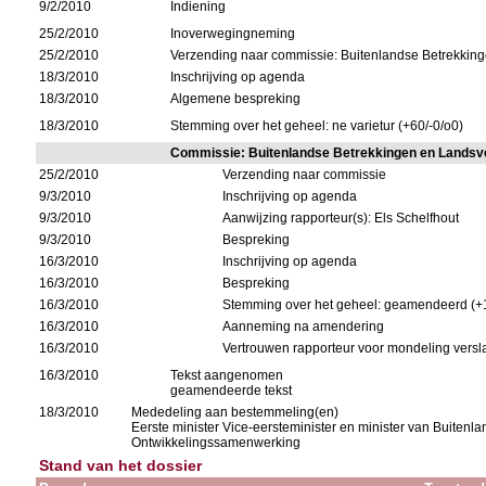
9/2/2010
Indiening
25/2/2010
Inoverwegingneming
25/2/2010
Verzending naar commissie: Buitenlandse Betrekkin
18/3/2010
Inschrijving op agenda
18/3/2010
Algemene bespreking
18/3/2010
Stemming over het geheel: ne varietur (+60/-0/o0)
Commissie: Buitenlandse Betrekkingen en Landsv
25/2/2010
Verzending naar commissie
9/3/2010
Inschrijving op agenda
9/3/2010
Aanwijzing rapporteur(s): Els Schelfhout
9/3/2010
Bespreking
16/3/2010
Inschrijving op agenda
16/3/2010
Bespreking
16/3/2010
Stemming over het geheel: geamendeerd (+1
16/3/2010
Aanneming na amendering
16/3/2010
Vertrouwen rapporteur voor mondeling versl
16/3/2010
Tekst aangenomen
geamendeerde tekst
18/3/2010
Mededeling aan bestemmeling(en)
Eerste minister Vice-eersteminister en minister van Buitenl
Ontwikkelingssamenwerking
Stand van het dossier