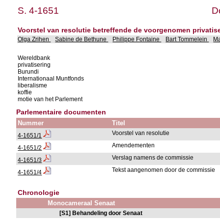
S. 4-1651
D
Voorstel van resolutie betreffende de voorgenomen privatise
Olga Zrihen
Sabine de Bethune
Philippe Fontaine
Bart Tommelein
M
Wereldbank
privatisering
Burundi
Internationaal Muntfonds
liberalisme
koffie
motie van het Parlement
Parlementaire documenten
Nummer
Titel
Voorstel van resolutie
4-1651/1
Amendementen
4-1651/2
Verslag namens de commissie
4-1651/3
Tekst aangenomen door de commissie
4-1651/4
Chronologie
Monocameraal Senaat
[S1] Behandeling door Senaat