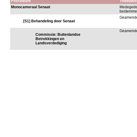
Procedure
Toestand
Monocameraal Senaat
Medegede
bestemmel
Geamend
[S1] Behandeling door Senaat
Geamend
Commissie: Buitenlandse
Betrekkingen en
Landsverdediging