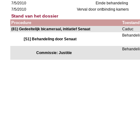
7/5/2010
Einde behandeling
7/5/2010
Verval door ontbinding kamers
Stand van het dossier
Procedure
Toestand
(81) Gedeeltelijk bicameraal, initiatief Senaat
Caduc
Behandeli
[S1] Behandeling door Senaat
Behandeli
Commissie: Justitie