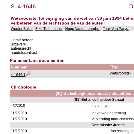
S. 4-1646
D
Wetsvoorstel tot wijziging van de wet van 30 juni 1994 betr
verbeteren van de rechtspositie van de auteur
Wouter Beke
Elke Tindemans
Hugo Vandenberghe
Tony Van Parys
literair beroep
uitgeverij
auteursrecht
handelscontract
Parlementaire documenten
Nummer
Titel
Wetsvoorstel
4-1646/1
Chronologie
(81) Gedeeltelijk bicameraal, initiatief Sen
[S1] Behandeling door Senaat
4/2/2010
Indiening
11/2/2010
Inoverwegingneming
11/2/2010
Verzending naar commissie
Commissie: Justitie
11/2/2010
Verzending n