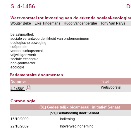
S. 4-1456
D
Wetsvoorstel tot invoering van de erkende sociaal-ecolog
Wouter Beke
Elke Tindemans
Hugo Vandenberghe
Tony Van Parys
belastingaftrek
sociale verantwoordelijkheid van ondernemingen
ecologische beweging
coöperatie
vennootschapsrecht
vrijwilligerswerk
sociale economie
non-profitsector
ecologie
Parlementaire documenten
Nummer
Titel
Wetsvoorstel
4-1456/1
Chronologie
(81) Gedeeltelijk bicameraal, initiatief Senaat
[S1] Behandeling door Senaat
15/10/2009
Indiening
22/10/2009
Inoverwegingneming