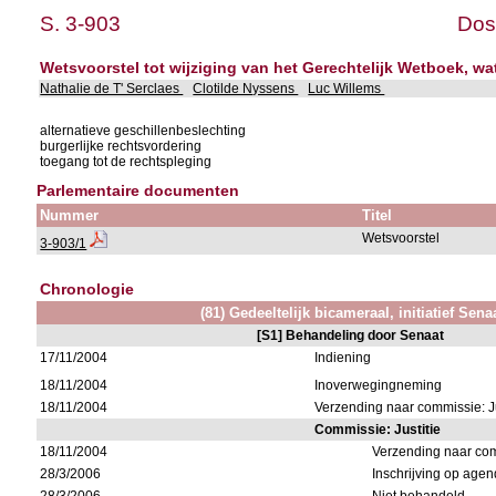
S. 3-903
Dos
Wetsvoorstel tot wijziging van het Gerechtelijk Wetboek, wat
Nathalie de T' Serclaes
Clotilde Nyssens
Luc Willems
alternatieve geschillenbeslechting
burgerlijke rechtsvordering
toegang tot de rechtspleging
Parlementaire documenten
Nummer
Titel
Wetsvoorstel
3-903/1
Chronologie
(81) Gedeeltelijk bicameraal, initiatief Sena
[S1] Behandeling door Senaat
17/11/2004
Indiening
18/11/2004
Inoverwegingneming
18/11/2004
Verzending naar commissie: Ju
Commissie: Justitie
18/11/2004
Verzending naar co
28/3/2006
Inschrijving op age