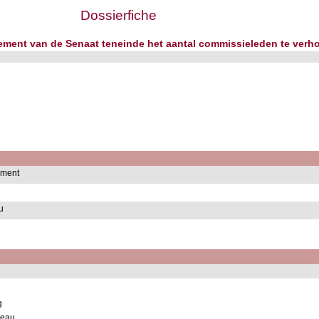
Dossierfiche
eglement van de Senaat teneinde het aantal commissieleden te ver
lement
u
g
reau