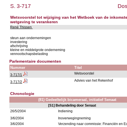
S. 3-717
Dos
Wetsvoorstel tot wijziging van het Wetboek van de inkomst
wetgeving te verankeren
René Thissen
steun aan ondernemingen
investering
afschrijving
kleine en middelgrote onderneming
vennootschapsbelasting
Parlementaire documenten
Nummer
Titel
Wetsvoorstel
3-717/1
Advies van het Rekenhof
3-717/2
Chronologie
(81) Gedeeltelijk bicameraal, initiatief Senaat
[S1] Behandeling door Senaat
26/5/2004
Indiening
3/6/2004
Inoverwegingneming
3/6/2004
Verzending naar commissie: Financiën en