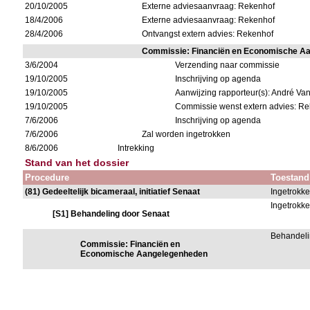
20/10/2005
Externe adviesaanvraag: Rekenhof
18/4/2006
Externe adviesaanvraag: Rekenhof
28/4/2006
Ontvangst extern advies: Rekenhof
Commissie: Financiën en Economische A
3/6/2004
Verzending naar commissie
19/10/2005
Inschrijving op agenda
19/10/2005
Aanwijzing rapporteur(s): André V
19/10/2005
Commissie wenst extern advies: R
7/6/2006
Inschrijving op agenda
7/6/2006
Zal worden ingetrokken
8/6/2006
Intrekking
Stand van het dossier
Procedure
Toestand
(81) Gedeeltelijk bicameraal, initiatief Senaat
Ingetrokk
Ingetrokk
[S1] Behandeling door Senaat
Behandeli
Commissie: Financiën en
Economische Aangelegenheden