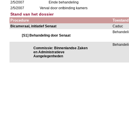
2/5/2007
Einde behandeling
2/5/2007
Verval door ontbinding kamers
Stand van het dossier
Procedure
Toestand
Bicameraal, initiatief Senaat
Caduc
Behandeli
[S1] Behandeling door Senaat
Behandeli
Commissie: Binnenlandse Zaken
en Administratieve
Aangelegenheden