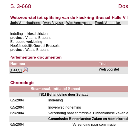
S. 3-668
Dos
Wetsvoorstel tot splitsing van de kieskring Brussel-Halle-V
Joris Van Hauthem
Yves Buysse
Wim Verreycken
Frank Vanhecke
indeling in kiesdistricten
provincie Vlaams-Brabant
Europese verkiezing
Hoofdstedelijk Gewest Brussels
provincie Waals-Brabant
Parlementaire documenten
Nummer
Titel
Wetsvoorstel
3-668/1
Chronologie
Bicameraal, initiatief Senaat
[S1] Behandeling door Senaat
6/5/2004
Indiening
6/5/2004
Inoverwegingneming
6/5/2004
Verzending naar commissie: Binnenlandse Zaken 
Commissie: Binnenlandse Zaken en Administrat
6/5/2004
Verzending naar commissie