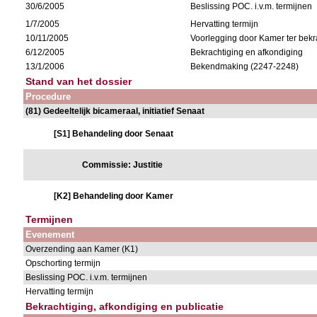
30/6/2005
Beslissing POC. i.v.m. termijnen
1/7/2005
Hervatting termijn
10/11/2005
Voorlegging door Kamer ter bekr
6/12/2005
Bekrachtiging en afkondiging
13/1/2006
Bekendmaking (2247-2248)
Stand van het dossier
Procedure
(81) Gedeeltelijk bicameraal, initiatief Senaat
[S1] Behandeling door Senaat
Commissie: Justitie
[K2] Behandeling door Kamer
Termijnen
Evenement
Overzending aan Kamer (K1)
Opschorting termijn
Beslissing POC. i.v.m. termijnen
Hervatting termijn
Bekrachtiging, afkondiging en publicatie