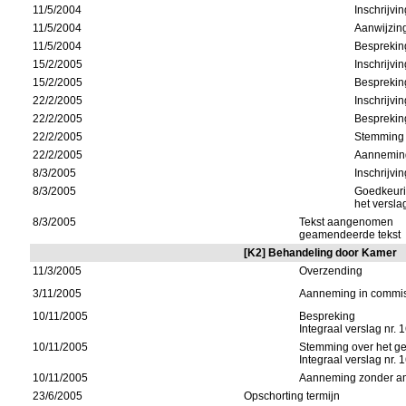
11/5/2004
Inschrijvi
11/5/2004
Aanwijzing
11/5/2004
Besprekin
15/2/2005
Inschrijvi
15/2/2005
Besprekin
22/2/2005
Inschrijvi
22/2/2005
Besprekin
22/2/2005
Stemming o
22/2/2005
Aannemin
8/3/2005
Inschrijvi
8/3/2005
Goedkeuri
het versl
8/3/2005
Tekst aangenomen
geamendeerde tekst
[K2] Behandeling door Kamer
11/3/2005
Overzending
3/11/2005
Aanneming in commiss
10/11/2005
Bespreking
Integraal verslag nr. 
10/11/2005
Stemming over het geh
Integraal verslag nr. 
10/11/2005
Aanneming zonder a
23/6/2005
Opschorting termijn