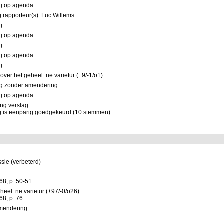
ng op agenda
 rapporteur(s): Luc Willems
g
ng op agenda
g
ng op agenda
g
ver het geheel: ne varietur (+9/-1/o1)
g zonder amendering
ng op agenda
ng verslag
ag is eenparig goedgekeurd (10 stemmen)
ie (verbeterd)
168, p. 50-51
eel: ne varietur (+97/-0/o26)
168, p. 76
mendering