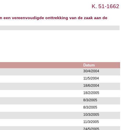
K. 51-1662
van een vereenvoudigde onttrekking van de zaak aan de
Datum
30/4/2004
11/5/2004
18/6/2004
18/2/2005
8/3/2005
8/3/2005
10/3/2005
11/3/2005
24/5/2005