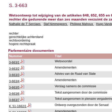
S. 3-663
Wetsontwerp tot wijziging van de artikelen 648, 652, 655 e
rechter die gedurende meer dan zes maanden verzuimt de zaa
Nathalie de T' Serclaes
Staf Nimmegeers
Philippe Mahoux
Hugo Vand
rechter
gerechtelijke achterstand
rechtsvordering
hogere rechtspraak
Parlementaire documenten
Nummer
Titel
Wetsvoorstel
3-663/1
Amendementen
3-663/2
Advies van de Raad van State
3-663/3
Amendementen
3-663/4
Verslag namens de commissie
3-663/5
Tekst aangenomen door de commissie
3-663/6
Tekst aangenomen in plenaire vergaderi
3-663/7
Ontwerp overgezonden door de Senaat
K. 51-1662/1
Amendementen