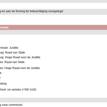
g en aan de Koning ter bekrachtiging voorgelegd
 Senaat
ssie: Justitie
ag: Raad van State
ag: Hoge Raad voor de Justitie
ies: Raad van State
es: Hoge Raad voor de Justitie
da
g
reking
eel: ne varietur (+58/-1/o5)
g naar commissie