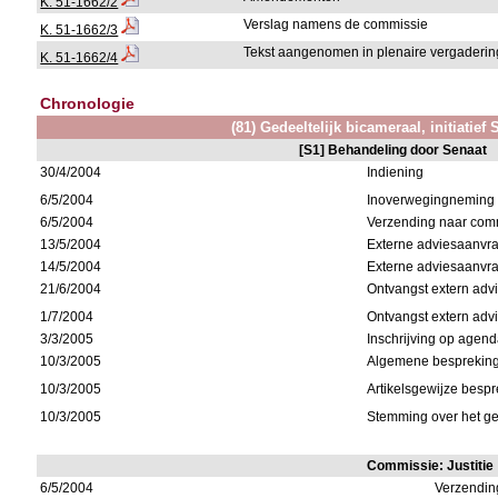
K. 51-1662/2
Verslag namens de commissie
K. 51-1662/3
Tekst aangenomen in plenaire vergaderin
K. 51-1662/4
Chronologie
(81) Gedeeltelijk bicameraal, initiatief
[S1] Behandeling door Senaat
30/4/2004
Indiening
6/5/2004
Inoverwegingneming
6/5/2004
Verzending naar commi
13/5/2004
Externe adviesaanvra
14/5/2004
Externe adviesaanvra
21/6/2004
Ontvangst extern adv
1/7/2004
Ontvangst extern advi
3/3/2005
Inschrijving op agen
10/3/2005
Algemene besprekin
10/3/2005
Artikelsgewijze besp
10/3/2005
Stemming over het geh
Commissie: Justitie
6/5/2004
Verzendin