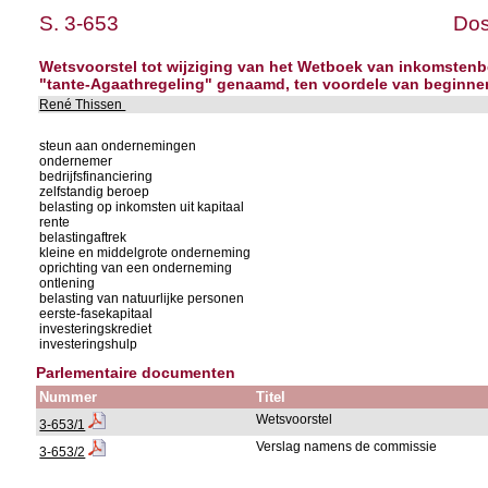
S. 3-653
Dos
Wetsvoorstel tot wijziging van het Wetboek van inkomstenbe
"tante-Agaathregeling" genaamd, ten voordele van beginn
René Thissen
steun aan ondernemingen
ondernemer
bedrijfsfinanciering
zelfstandig beroep
belasting op inkomsten uit kapitaal
rente
belastingaftrek
kleine en middelgrote onderneming
oprichting van een onderneming
ontlening
belasting van natuurlijke personen
eerste-fasekapitaal
investeringskrediet
investeringshulp
Parlementaire documenten
Nummer
Titel
Wetsvoorstel
3-653/1
Verslag namens de commissie
3-653/2