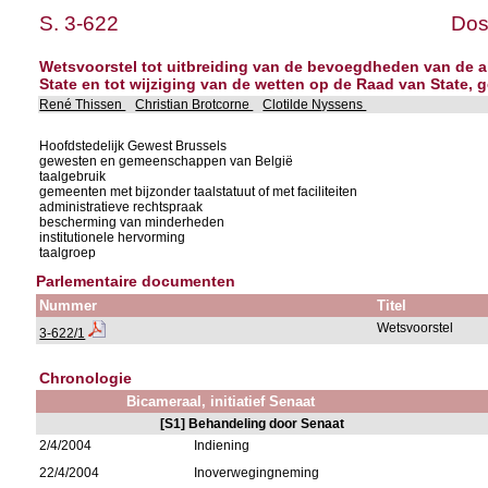
S. 3-622
Dos
Wetsvoorstel tot uitbreiding van de bevoegdheden van de a
State en tot wijziging van de wetten op de Raad van State, 
René Thissen
Christian Brotcorne
Clotilde Nyssens
Hoofdstedelijk Gewest Brussels
gewesten en gemeenschappen van België
taalgebruik
gemeenten met bijzonder taalstatuut of met faciliteiten
administratieve rechtspraak
bescherming van minderheden
institutionele hervorming
taalgroep
Parlementaire documenten
Nummer
Titel
Wetsvoorstel
3-622/1
Chronologie
Bicameraal, initiatief Senaat
[S1] Behandeling door Senaat
2/4/2004
Indiening
22/4/2004
Inoverwegingneming