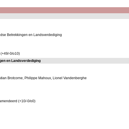
ndse Betrekkingen en Landsverdediging
 (+49/-0/o10)
gen en Landsverdediging
istian Brotcorne, Philippe Mahoux, Lionel Vandenberghe
amendeerd (+10/-0/o0)