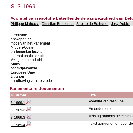
S. 3-1969
Voorstel van resolutie betreffende de aanwezigheid van Belg
Philippe Mahoux
Christian Brotcorne
Sabine de Bethune
Josy Dubié
terrorisme
ontwapening
motie van het Parlement
Midden-Oosten
parlementair toezicht
internationale sanctie
Veiligheidsraad VN
Afrika
conflictpreventie
Europese Unie
Libanon
handhaving van de vrede
Parlementaire documenten
Nummer
Titel
Voorstel van resolutie
3-1969/1
Amendementen
3-1969/2
Verslag namens de commis
3-1969/3
Tekst aangenomen door de
3-1969/4