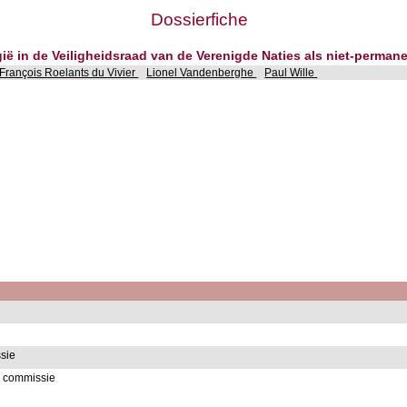
Dossierfiche
ië in de Veiligheidsraad van de Verenigde Naties als niet-permane
François Roelants du Vivier
Lionel Vandenberghe
Paul Wille
sie
 commissie