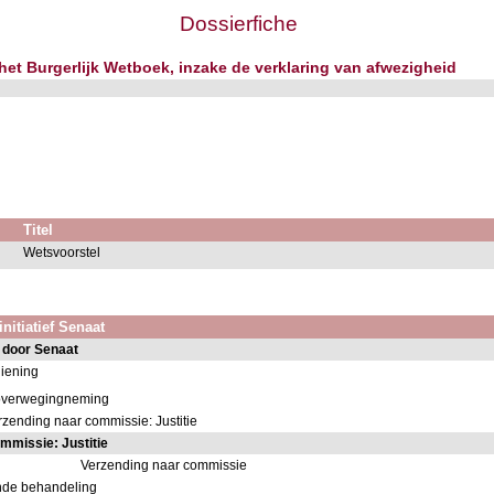
Dossierfiche
 het Burgerlijk Wetboek, inzake de verklaring van afwezigheid
Titel
Wetsvoorstel
initiatief Senaat
 door Senaat
diening
overwegingneming
rzending naar commissie: Justitie
mmissie: Justitie
Verzending naar commissie
nde behandeling