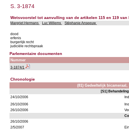
S. 3-1874
Wetsvoorstel tot aanvulling van de artikelen 115 en 119 van
Margriet Hermans
Luc Willems
Stéphanie Anseeuw
dood
erfenis
burgerlijk recht
judiciële rechtspraak
Parlementaire documenten
Nummer
3-1874/1
Chronologie
(81) Gedeeltelijk bicameraal, 
[S1] Behandeling
24/10/2006
In
26/10/2006
In
26/10/2006
Ve
Co
26/10/2006
2/5/2007
Ei