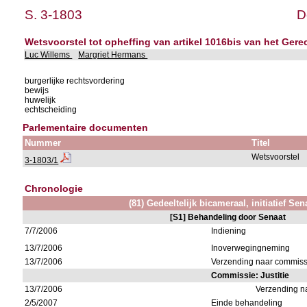
S. 3-1803
D
Wetsvoorstel tot opheffing van artikel 1016bis van het Gere
Luc Willems
Margriet Hermans
burgerlijke rechtsvordering
bewijs
huwelijk
echtscheiding
Parlementaire documenten
Nummer
Titel
Wetsvoorstel
3-1803/1
Chronologie
(81) Gedeeltelijk bicameraal, initiatief Sen
[S1] Behandeling door Senaat
7/7/2006
Indiening
13/7/2006
Inoverwegingneming
13/7/2006
Verzending naar commissie
Commissie: Justitie
13/7/2006
Verzending n
2/5/2007
Einde behandeling